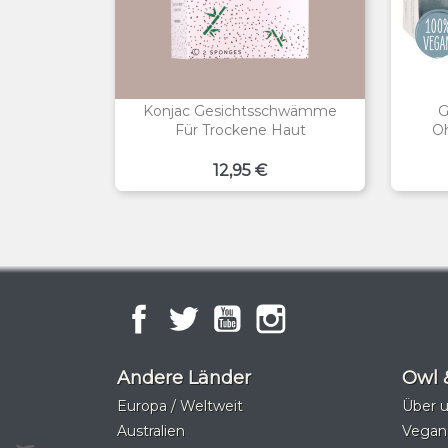
Konjac Gesichtsschwämme
G
Für Trockene Haut
Oh
Preis
12,95 €
Facebook
Twitter
YouTube
Instagram
Andere Länder
Owl 
Europa / Weltweit
Über 
Australien
Vegan