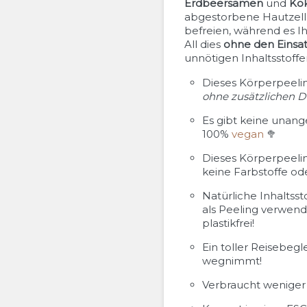
Erdbeersamen
und
Ko
abgestorbene Hautzell
befreien, während es Ih
All dies
ohne den Einsat
unnötigen Inhaltsstoffe
Dieses Körperpeeli
ohne zusätzlichen D
Es gibt keine unan
100%
vegan
🥦
Dieses Körperpeeling
keine Farbstoffe od
Natürliche Inhaltsst
als Peeling verwend
plastikfrei!
Ein toller Reisebegl
wegnimmt!
Verbraucht weniger 