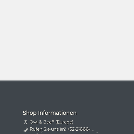
Shop Informationen
®
Owl & Bee
(Europe)
Rufen Sie uns an:
+32-2-888-