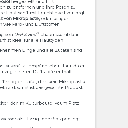
kosöl
hergestellt und hilft
en zu entfernen und Ihre Poren zu
re Haut sanft mit Feuchtigkeit versorgt.
z von Mikroplastik
, oder lästigen
n wie Farb- und Duftstoffen.
®
ng von
Owl & Bee
lichaamsscrub bar
uft
ist ideal für alle Hauttypen
genehmen Dinge und alle Zutaten sind
 ist sanft zu empfindlicher Haut, da er
er zugesetzten Duftstoffe enthält
offe sorgen dafür, dass kein Mikroplastik
et wird, somit ist das gesamte Produkt
eiter, der im Kulturbeutel kaum Platz
Wasser als Flüssig- oder Salzpeelings