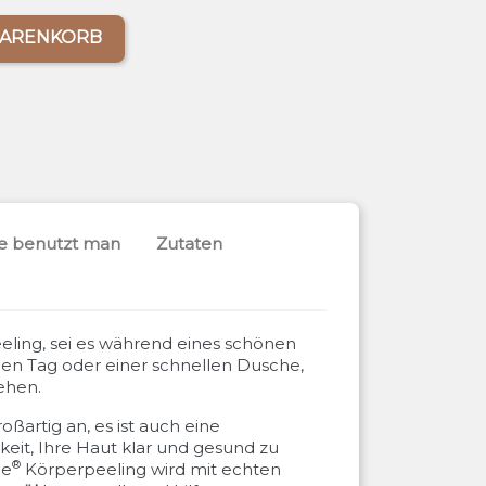
WARENKORB
e benutzt man
Zutaten
eeling, sei es während eines schönen
en Tag oder einer schnellen Dusche,
ehen.
roßartig an, es ist auch eine
eit, Ihre Haut klar und gesund zu
®
ee
Körperpeeling wird mit echten