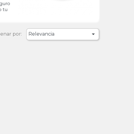
eguro
o tu

enar por:
Relevancia