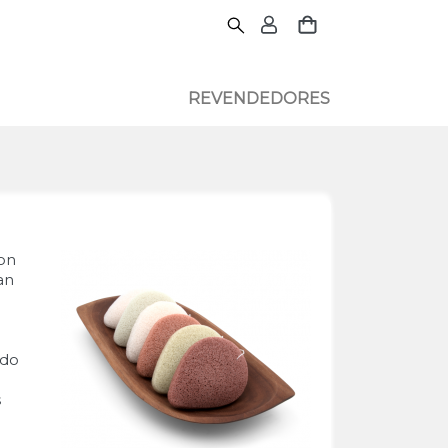
REVENDEDORES
con
an
ndo
s