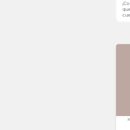
¡Co
que
cue
K