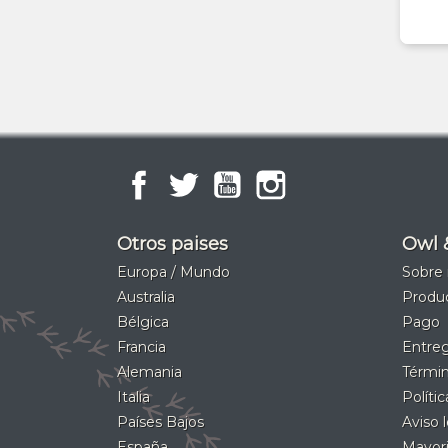
Facebook
Twitter
YouTube
Instagram
Otros paises
Owl 
Europa / Mundo
Sobre 
Australia
Produ
Bélgica
Pago
Francia
Entreg
Alemania
Términ
Italia
Políti
Países Bajos
Aviso 
España
Mayori