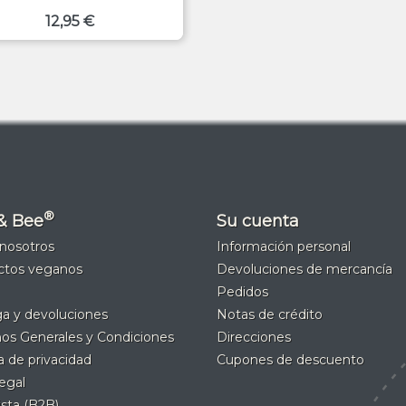
Precio
12,95 €
®
& Bee
Su cuenta
nosotros
Información personal
ctos veganos
Devoluciones de mercancía
Pedidos
a y devoluciones
Notas de crédito
os Generales y Condiciones
Direcciones
ca de privacidad
Cupones de descuento
legal
sta (B2B)