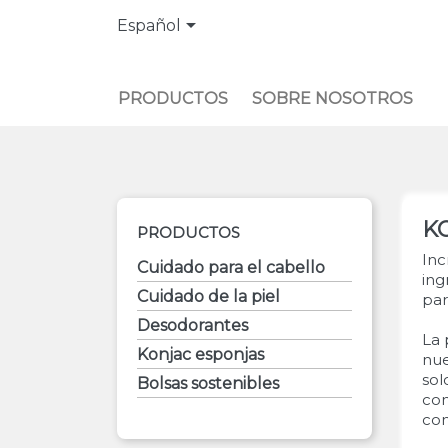

Español
PRODUCTOS
SOBRE NOSOTROS
K
PRODUCTOS
Inc
Cuidado para el cabello
ing
Cuidado de la piel
par
Desodorantes
La 
Konjac esponjas
nue
sol
Bolsas sostenibles
com
com