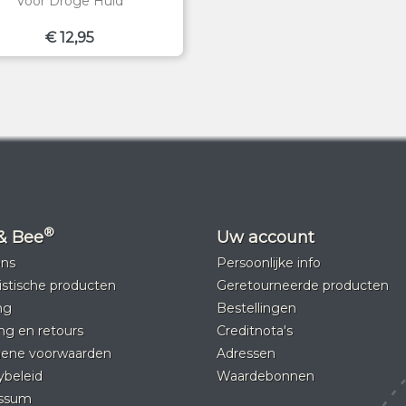
Voor Droge Huid
Prijs
€ 12,95
®
& Bee
Uw account
ons
Persoonlijke info
stische producten
Geretourneerde producten
ng
Bestellingen
ng en retours
Creditnota's
ene voorwaarden
Adressen
ybeleid
Waardebonnen
ssum