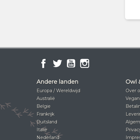
Facebook
Twitter
YouTube
Instagram
Andere landen
Owl 
Europa / Wereldwijd
Over 
Australië
Vegani
Belgie
Betali
Frankrijk
Leveri
Duitsland
Algem
Italië
Privac
Nederland
Impre