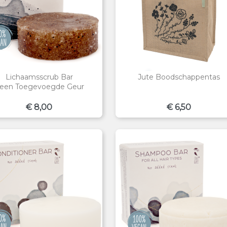
Lichaamsscrub Bar
Jute Boodschappentas
een Toegevoegde Geur
Prijs
Prijs
€ 8,00
€ 6,50