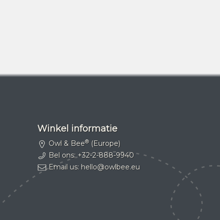
Winkel informatie
®
Owl & Bee
(Europe)
Bel ons:
+32-2-888-9940
Email us:
hello@owlbee.eu